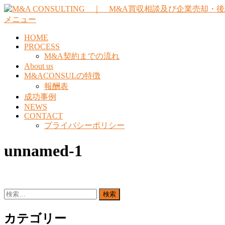
コ
ン
メニュー
テ
HOME
ン
PROCESS
ツ
M&A契約までの流れ
へ
About us
ス
M&ACONSULの特徴
キ
報酬表
ッ
成功事例
プ
NEWS
CONTACT
プライバシーポリシー
unnamed-1
検
索:
カテゴリー