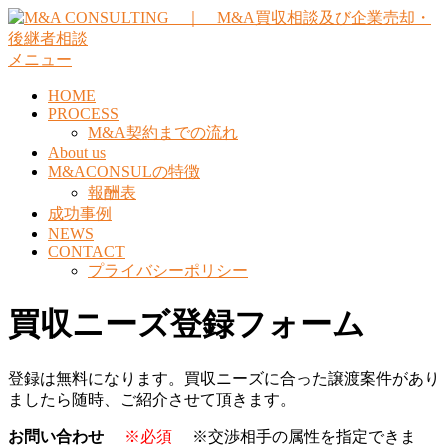
コ
ン
テ
メニュー
ン
HOME
ツ
PROCESS
へ
M&A契約までの流れ
ス
About us
キ
M&ACONSULの特徴
ッ
報酬表
プ
成功事例
NEWS
CONTACT
プライバシーポリシー
買収ニーズ登録フォーム
登録は無料になります。買収ニーズに合った譲渡案件があり
ましたら随時、ご紹介させて頂きます。
お問い合わせ
※必須
※交渉相手の属性を指定できま